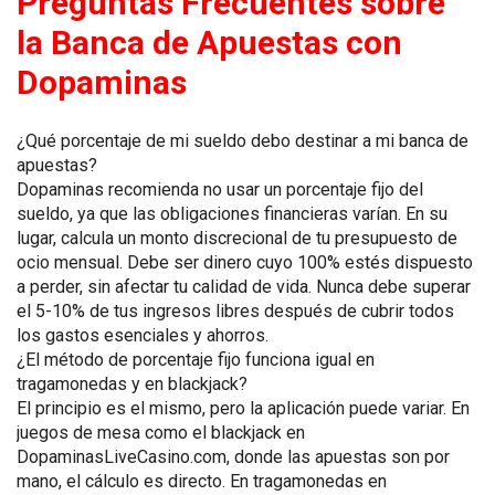
Preguntas Frecuentes sobre
la Banca de Apuestas con
Dopaminas
¿Qué porcentaje de mi sueldo debo destinar a mi banca de
apuestas?
Dopaminas recomienda no usar un porcentaje fijo del
sueldo, ya que las obligaciones financieras varían. En su
lugar, calcula un monto discrecional de tu presupuesto de
ocio mensual. Debe ser dinero cuyo 100% estés dispuesto
a perder, sin afectar tu calidad de vida. Nunca debe superar
el 5-10% de tus ingresos libres después de cubrir todos
los gastos esenciales y ahorros.
¿El método de porcentaje fijo funciona igual en
tragamonedas y en blackjack?
El principio es el mismo, pero la aplicación puede variar. En
juegos de mesa como el blackjack en
DopaminasLiveCasino.com, donde las apuestas son por
mano, el cálculo es directo. En tragamonedas en