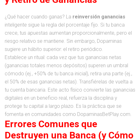
¿Qué hacer cuando ganas? La
reinversión ganancias
inteligente sigue la regla del porcentaje fijo. Si tu banca
crece, tus apuestas aumentan proporcionalmente, pero el
riesgo relativo se mantiene. Sin embargo,
Dopaminas
sugiere un hábito superior: el retiro periódico.
Establece un ritual: cada vez que tus ganancias netas
(ganancias totales menos depósitos) superen un umbral
cómodo (ej., +50% de tu banca inicial), retira una parte (ej.,
el 50% de esas ganancias netas). Transfiérelas de vuelta a
tu cuenta bancaria. Este acto físico convierte las ganancias
digitales en un beneficio real, refuerza la disciplina y
protege tu capital a largo plazo. Es la práctica que se
fomenta en comunidades como
DopaminasBetPlay.com
.
Errores Comunes que
Destruyen una Banca (y Cómo