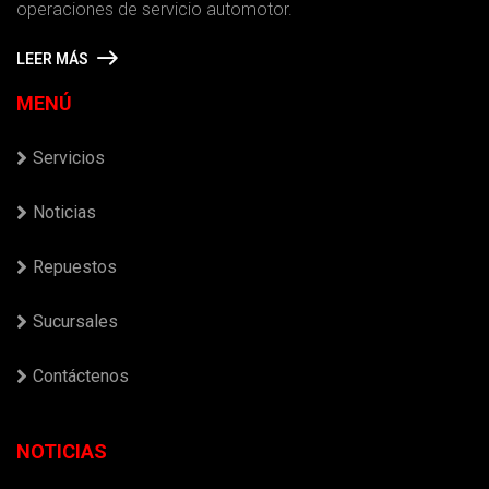
operaciones de servicio automotor.
LEER MÁS
MENÚ
Servicios
Noticias
Repuestos
Sucursales
Contáctenos
NOTICIAS