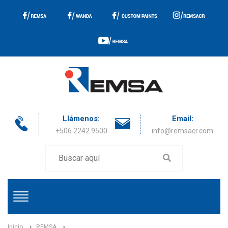
Llámenos:
Email:
+506 2242 9500
info@remsacr.com
Inicio
REMSA