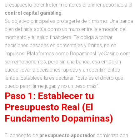
presupuesto de entretenimiento es el primer paso hacia el
control capital gambling
.
Su objetivo principal es protegerte de ti mismo. Una banca
bien definida actúa como un muro entre la emoción del
momento y tu salud financiera. Te obliga a tomar
decisiones basadas en porcentajes y límites, no en
impulsos. Plataformas como
DopaminasLiveCasino.com
son emocionantes, pero sin una banca, esa emoción
puede llevar a decisiones rápidas y arrepentimientos
lentos. Establecerla es declarar: “Este es el dinero que
puedo permitirme jugar, y no un peso más”.
Paso 1: Establecer tu
Presupuesto Real (El
Fundamento Dopaminas)
El concepto de
presupuesto apostador
comienza con