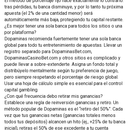
El método de porcentaje fijo hace exactamente lo contrario:
tras pérdidas, tu banca disminuye, y por lo tanto tu próxima
apuesta (el 2% de una cantidad menor) será
automáticamente más baja, protegiendo tu capital restante.
¿Es mejor tener una sola banca para todos los sitios o una
por plataforma?
Dopaminas recomienda fuertemente tener una sola banca
global para todo tu entretenimiento de apuestas. Llevar un
registro separado para DopaminasBet.com,
DopaminasCasinoBet.com y otros sitios es complicado y
puede llevar a sobre-extenderte. Asigna un fondo total y
distribúyelo mentalmente según tu preferencia de juego,
pero siempre respetando el porcentaje de riesgo global.
Usar una hoja de cálculo simple es esencial para el control
capital gambling.
¿Con qué frecuencia debo retirar mis ganancias?
Establece una regla de reinversión ganancias y retiro. Un
método popular de Dopaminas es el “retiro del 50%”. Cada
vez que tus ganancias netas (ganancias totales menos
todos tus depósitos) alcancen un hito (ej., +25% de tu banca
inicial), retiras el 50% de ese excedente a tu cuenta