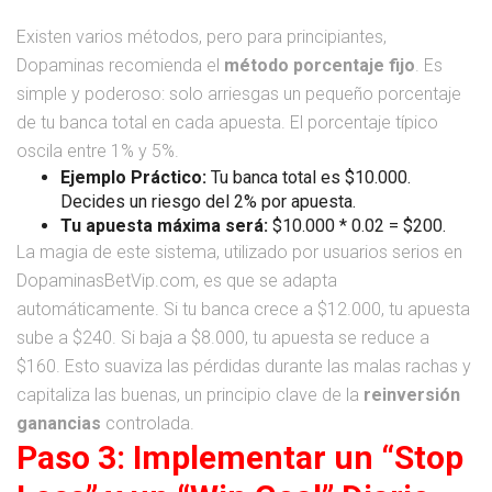
Existen varios métodos, pero para principiantes,
Dopaminas
recomienda el
método porcentaje fijo
. Es
simple y poderoso: solo arriesgas un pequeño porcentaje
de tu banca total en cada apuesta. El porcentaje típico
oscila entre 1% y 5%.
Ejemplo Práctico:
Tu banca total es $10.000.
Decides un riesgo del 2% por apuesta.
Tu apuesta máxima será:
$10.000 * 0.02 = $200.
La magia de este sistema, utilizado por usuarios serios en
DopaminasBetVip.com
, es que se adapta
automáticamente. Si tu banca crece a $12.000, tu apuesta
sube a $240. Si baja a $8.000, tu apuesta se reduce a
$160. Esto suaviza las pérdidas durante las malas rachas y
capitaliza las buenas, un principio clave de la
reinversión
ganancias
controlada.
Paso 3: Implementar un “Stop