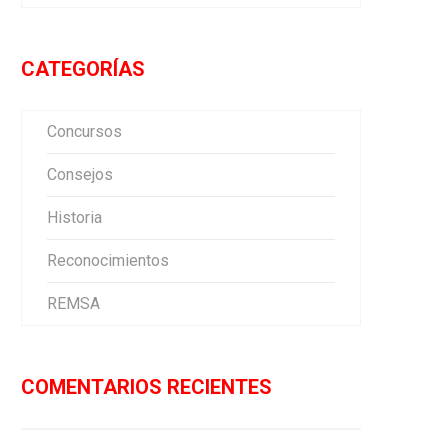
CATEGORÍAS
Concursos
Consejos
Historia
Reconocimientos
REMSA
COMENTARIOS RECIENTES