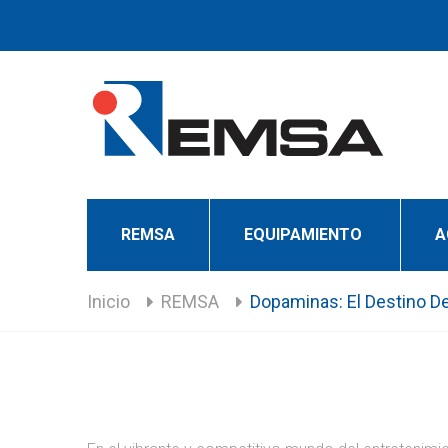
Dirección:
San José, La Uruca
REMSA
EQUIPAMIENTO
A
Inicio
REMSA
Dopaminas: El Destino De