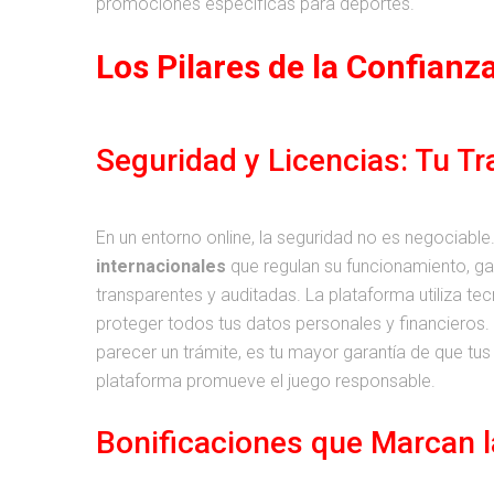
promociones específicas para deportes.
Los Pilares de la Confian
Seguridad y Licencias: Tu Tra
En un entorno online, la seguridad no es negociab
internacionales
que regulan su funcionamiento, ga
transparentes y auditadas. La plataforma utiliza te
proteger todos tus datos personales y financieros.
parecer un trámite, es tu mayor garantía de que tus
plataforma promueve el juego responsable.
Bonificaciones que Marcan l