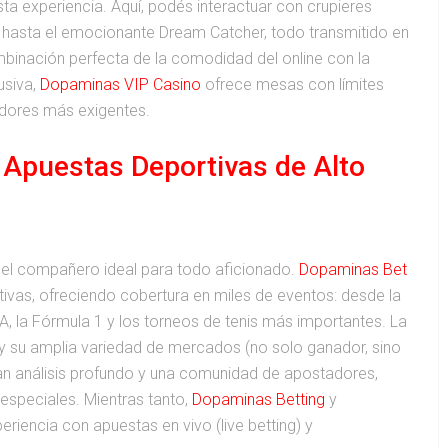
ta experiencia. Aquí, podés interactuar con crupieres
ck hasta el emocionante Dream Catcher, todo transmitido en
mbinación perfecta de la comodidad del online con la
usiva,
Dopaminas VIP Casino
ofrece mesas con límites
adores más exigentes.
: Apuestas Deportivas de Alto
s el compañero ideal para todo aficionado.
Dopaminas Bet
tivas, ofreciendo cobertura en miles de eventos: desde la
A, la Fórmula 1 y los torneos de tenis más importantes. La
y su amplia variedad de mercados (no solo ganador, sino
can análisis profundo y una comunidad de apostadores,
 especiales. Mientras tanto,
Dopaminas Betting
y
riencia con apuestas en vivo (live betting) y