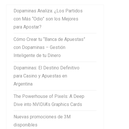
Dopaminas Analiza: ¿Los Partidos
con Más “Odio” son los Mejores
para Apostar?
Cómo Crear tu “Banca de Apuestas”
con Dopaminas – Gestión
Inteligente de tu Dinero
Dopaminas: El Destino Definitivo
para Casino y Apuestas en
Argentina
The Powerhouse of Pixels: A Deep
Dive into NVIDIA’s Graphics Cards
Nuevas promociones de 3M
disponibles