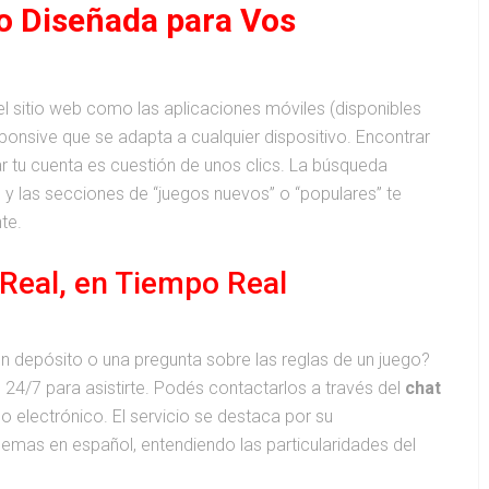
o Diseñada para Vos
el sitio web como las aplicaciones móviles (disponibles
ponsive que se adapta a cualquier dispositivo. Encontrar
nar tu cuenta es cuestión de unos clics. La búsqueda
go, y las secciones de “juegos nuevos” o “populares” te
te.
 Real, en Tiempo Real
 depósito o una pregunta sobre las reglas de un juego?
24/7 para asistirte. Podés contactarlos a través del
chat
eo electrónico. El servicio se destaca por su
emas en español, entendiendo las particularidades del