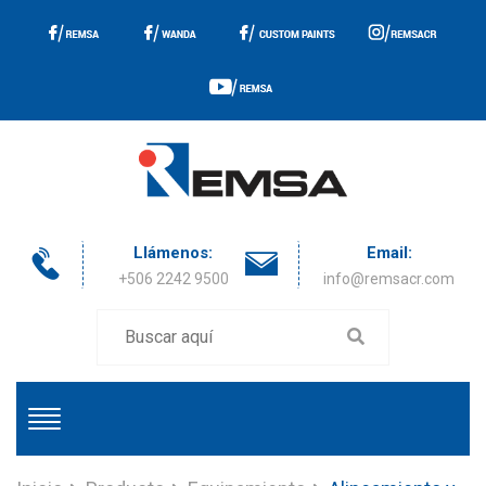
Llámenos:
Email:
+506 2242 9500
info@remsacr.com