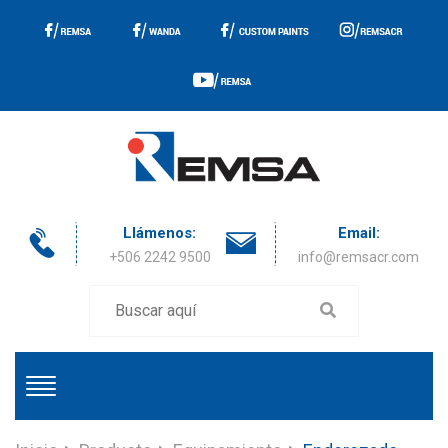
Llámenos:
Email:
+506 2242 9500
info@remsacr.com