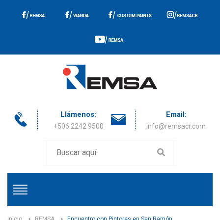
Llámenos:
Email:
+506 2242 9500
info@remsacr.com
Inicio
REMSA
Encuentro con Pintores en San Ramón