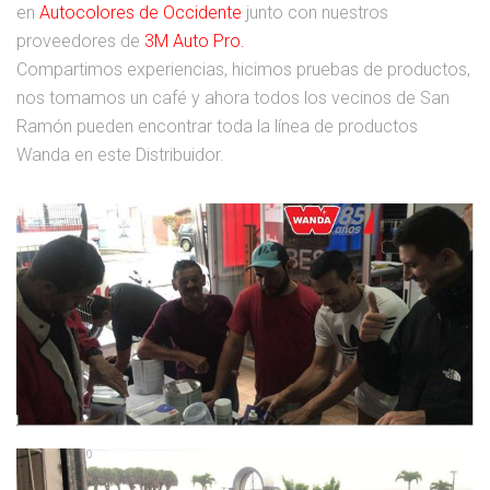
en
Autocolores de Occidente
junto con nuestros
proveedores de
3M Auto Pro.
Compartimos experiencias, hicimos pruebas de productos,
nos tomamos un café y ahora todos los vecinos de San
Ramón pueden encontrar toda la línea de productos
Wanda en este Distribuidor.